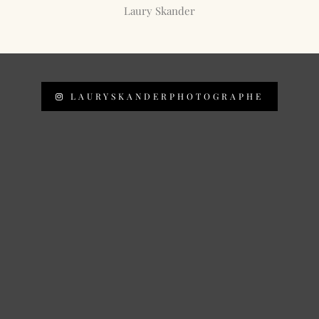
Laury Skander
LAURYSKANDERPHOTOGRAPHE
derphotographe