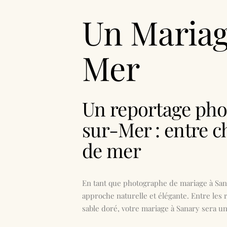
Un Mariag
Mer
Un reportage pho
sur-Mer : entre 
de mer
En tant que
photographe de mariage à Sa
approche naturelle et élégante. Entre les r
sable doré, votre mariage à Sanary sera un