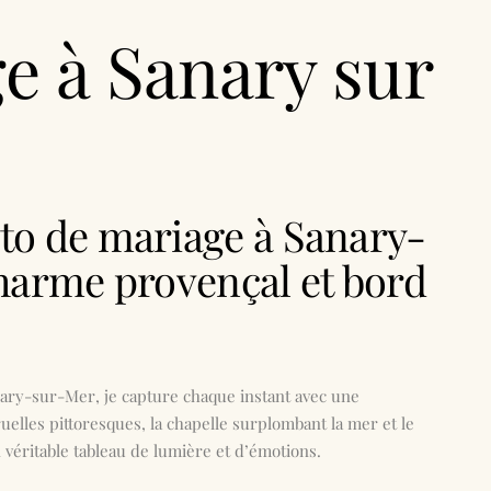
e à Sanary sur
to de mariage à Sanary-
charme provençal et bord
nary-sur-Mer
, je capture chaque instant avec une
uelles pittoresques, la chapelle surplombant la mer et le
 véritable tableau de lumière et d’émotions.