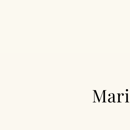
F.A.Q
NOS SÉANCES
TARIFS
Mari